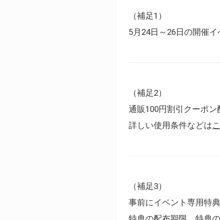
（補足1）
5月24日～26日の開
（補足2）
通販100円割引クーポン
詳しい使用条件などは
（補足3）
事前にイベント専用特
特典の配布期限、特典