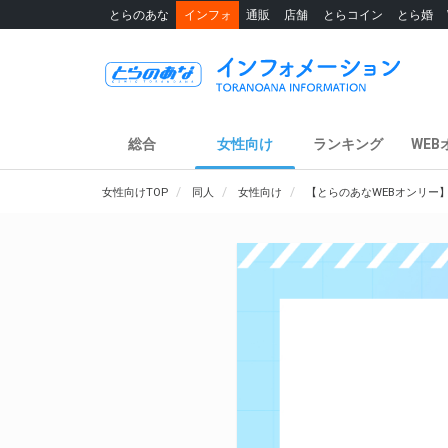
とらのあな
インフォ
通販
店舗
とらコイン
とら婚
総合
女性向け
ランキング
WEB
女性向けTOP
同人
女性向け
【とらのあなWEBオンリー