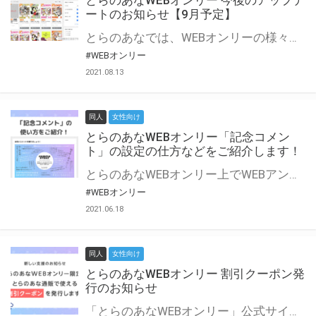
とらのあなWEBオンリー 今後のアップデ
ートのお知らせ【9月予定】
とらのあなでは、WEBオンリーの様々な支援を実施しています。 今回は2021年9月に実装を予定しているアップデート情報についてご紹介いたします。 とらのあなWEBオンリーサイトはこちら
#WEBオンリー
2021.08.13
同人
女性向け
とらのあなWEBオンリー「記念コメン
ト」の設定の仕方などをご紹介します！
とらのあなWEBオンリー上でWEBアンソロジーが作成できる「記念コメント」について、その使い方や作成手順を解説します！ 支援タイプを「サークル参加型」「サークル参加型・マルシェ(イベント会場)機能付き」でお申し込みいただいている主催者様はぜひご活用ください♪ とらのあなWEBオンリーサイトはこちら
#WEBオンリー
2021.06.18
同人
女性向け
とらのあなWEBオンリー 割引クーポン発
行のお知らせ
「とらのあなWEBオンリー」公式サイトでとらのあな通販の「割引クーポン」を配布中！ イベントごとに開催当日限定で使える割引クーポンのシリアルコードを発行します。 とらのあなWEBオンリーのページをチェックして、イベント当日にお得にお買い物を楽しみましょう♪ ※本キャンペーンは予告なく終了する場合がございます。 とらのあなWEBオンリーサイトはこちら