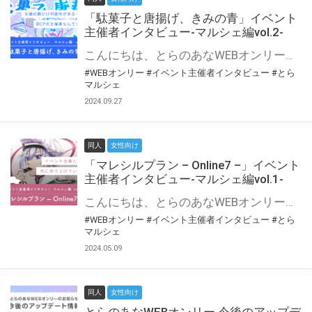
「駄菓子と唐揚げ、きみの青」イベント
主催者インタビュー-マルシェ編vol.2-
こんにちは、とらのあなWEBオンリー運営スタッフです。 新たにお届けする、イベント主催者インタビュー-マルシェ編-は、 とらのあなWEBオンリー「マルシェ」をご利用の主催様に 「マルシェ」を使ってイベントを開催した感想や心がけをお聞きする企画です。 今回は、WEBオンリー初開催「駄菓子と唐揚げ、きみの青」より、 主催のぎこ六屋様にお話を伺いました。 協力：ぎこ六屋様／イベント公式Twitter（@krkgwks） とらのあなWEBオンリー「マルシェ」とは？ WEBオンリーでリアルタイムでコミュニケーションがとれるオンライン会場です。
#WEBオンリー
#イベント主催者インタビュー
#とら
マルシェ
2024.09.27
同人
女性向け
「マレシルプラン – Online7 –」イベント
主催者インタビュー-マルシェ編vol.1-
こんにちは、とらのあなWEBオンリー運営スタッフです。 新たにお届けする、イベント主催者インタビュー-マルシェ編-は、 とらのあなWEBオンリー「マルシェ」をご利用した主催様に 「マルシェ」を使って開催した感想や心がけをお聞きする企画です。 今回は、WEBオンリー開催7回目迎えた「マレシルプラン – Online7 –」より、 主催の玉川うた様にお話を伺いました。 ▼マレシルプランのインタビュー前回記事 「イベント主催者インタビュー vol.6」はこちら 協力：玉川うた様（マレシルプラン実行委員会 代表）／イベント公式Twitter（@mallesil_plan） とらのあなWEBオンリー「マルシェ」とは？ WEBオンリーでリアルタイムでコミュニケーションがとれるオンライン会場です。
#WEBオンリー
#イベント主催者インタビュー
#とら
マルシェ
2024.05.09
同人
女性向け