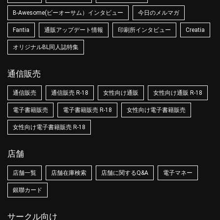
B-Awesome(ビーオーサム）インタビュー
今日のメルマガ
Fantia
通販アップデート情報
印刷所インタビュー
Creatia
オリジナルBL同人誌特集
通信販売
通信販売
通信販売 R-18
女性向け通販
女性向け通販 R-18
電子書籍販売
電子書籍販売 R-18
女性向け電子書籍販売
女性向け電子書籍販売 R-18
店舗
店舗一覧
店舗在庫検索
店舗に関するQ&A
電子マネー
銀聯カード
サークル向け