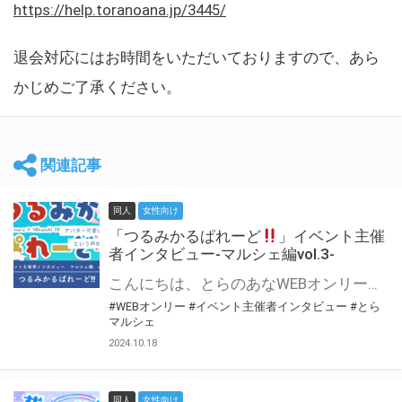
https://help.toranoana.jp/3445/
退会対応にはお時間をいただいておりますので、あら
かじめご了承ください。
関連記事
同人
女性向け
「つるみかるぱれーど
」イベント主催
者インタビュー-マルシェ編vol.3-
こんにちは、とらのあなWEBオンリー運営スタッフです。 新たにお届けする、イベント主催者インタビュー-マルシェ編-は、 とらのあなWEBオンリー「マルシェ」をご利用した主催様に 「マルシェ」を使って開催した感想や心がけをお聞きする企画です。 今回は、WEBオンリー初開催「つるみかるぱれーど
#WEBオンリー
#イベント主催者インタビュー
#とら
マルシェ
2024.10.18
同人
女性向け