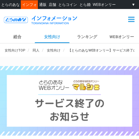
とらのあな
インフォ
通販
店舗
とらコイン
とら婚
WEBオンリー
▼
総合
女性向け
ランキング
WEBオンリー
女性向けTOP
同人
女性向け
【とらのあなWEBオンリー】サービス終了の