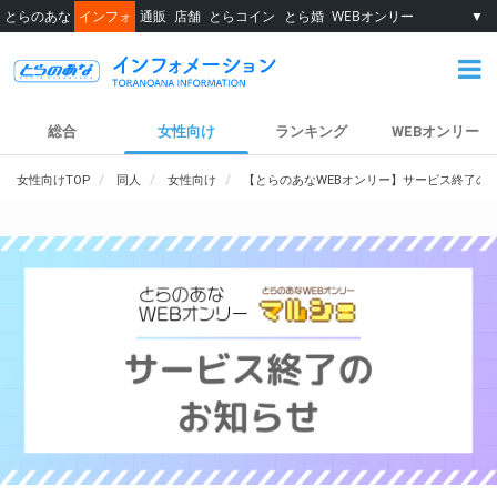
とらのあな
インフォ
通販
店舗
とらコイン
とら婚
WEBオンリー
▼
総合
女性向け
ランキング
WEBオンリー
女性向けTOP
同人
女性向け
【とらのあなWEBオンリー】サービス終了の