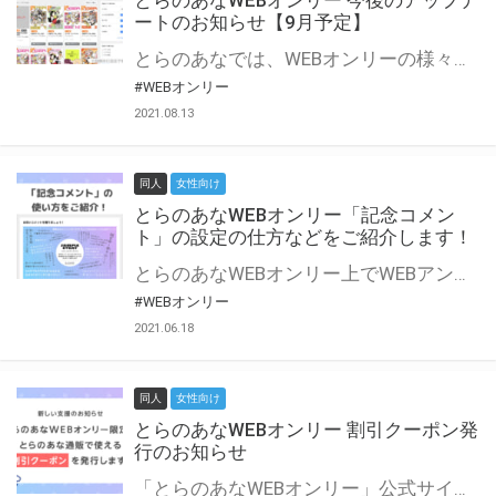
とらのあなWEBオンリー 今後のアップデ
ートのお知らせ【9月予定】
とらのあなでは、WEBオンリーの様々な支援を実施しています。 今回は2021年9月に実装を予定しているアップデート情報についてご紹介いたします。 とらのあなWEBオンリーサイトはこちら
#WEBオンリー
2021.08.13
同人
女性向け
とらのあなWEBオンリー「記念コメン
ト」の設定の仕方などをご紹介します！
とらのあなWEBオンリー上でWEBアンソロジーが作成できる「記念コメント」について、その使い方や作成手順を解説します！ 支援タイプを「サークル参加型」「サークル参加型・マルシェ(イベント会場)機能付き」でお申し込みいただいている主催者様はぜひご活用ください♪ とらのあなWEBオンリーサイトはこちら
#WEBオンリー
2021.06.18
同人
女性向け
とらのあなWEBオンリー 割引クーポン発
行のお知らせ
「とらのあなWEBオンリー」公式サイトでとらのあな通販の「割引クーポン」を配布中！ イベントごとに開催当日限定で使える割引クーポンのシリアルコードを発行します。 とらのあなWEBオンリーのページをチェックして、イベント当日にお得にお買い物を楽しみましょう♪ ※本キャンペーンは予告なく終了する場合がございます。 とらのあなWEBオンリーサイトはこちら