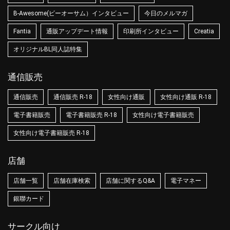
B-Awesome(ビーオーサム）インタビュー
今日のメルマガ
Fantia
通販アップデート情報
印刷所インタビュー
Creatia
オリジナルBL同人誌特集
通信販売
通信販売
通信販売 R-18
女性向け通販
女性向け通販 R-18
電子書籍販売
電子書籍販売 R-18
女性向け電子書籍販売
女性向け電子書籍販売 R-18
店舗
店舗一覧
店舗在庫検索
店舗に関するQ&A
電子マネー
銀聯カード
サークル向け