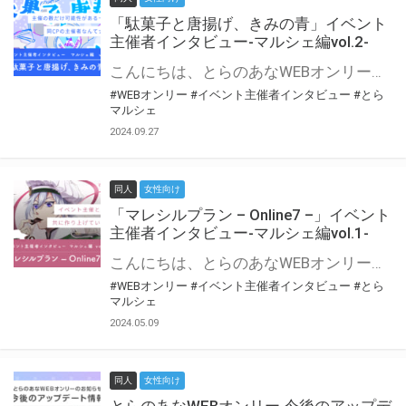
「駄菓子と唐揚げ、きみの青」イベント
主催者インタビュー-マルシェ編vol.2-
こんにちは、とらのあなWEBオンリー運営スタッフです。 新たにお届けする、イベント主催者インタビュー-マルシェ編-は、 とらのあなWEBオンリー「マルシェ」をご利用の主催様に 「マルシェ」を使ってイベントを開催した感想や心がけをお聞きする企画です。 今回は、WEBオンリー初開催「駄菓子と唐揚げ、きみの青」より、 主催のぎこ六屋様にお話を伺いました。 協力：ぎこ六屋様／イベント公式Twitter（@krkgwks） とらのあなWEBオンリー「マルシェ」とは？ WEBオンリーでリアルタイムでコミュニケーションがとれるオンライン会場です。
#WEBオンリー
#イベント主催者インタビュー
#とら
マルシェ
2024.09.27
同人
女性向け
「マレシルプラン – Online7 –」イベント
主催者インタビュー-マルシェ編vol.1-
こんにちは、とらのあなWEBオンリー運営スタッフです。 新たにお届けする、イベント主催者インタビュー-マルシェ編-は、 とらのあなWEBオンリー「マルシェ」をご利用した主催様に 「マルシェ」を使って開催した感想や心がけをお聞きする企画です。 今回は、WEBオンリー開催7回目迎えた「マレシルプラン – Online7 –」より、 主催の玉川うた様にお話を伺いました。 ▼マレシルプランのインタビュー前回記事 「イベント主催者インタビュー vol.6」はこちら 協力：玉川うた様（マレシルプラン実行委員会 代表）／イベント公式Twitter（@mallesil_plan） とらのあなWEBオンリー「マルシェ」とは？ WEBオンリーでリアルタイムでコミュニケーションがとれるオンライン会場です。
#WEBオンリー
#イベント主催者インタビュー
#とら
マルシェ
2024.05.09
同人
女性向け