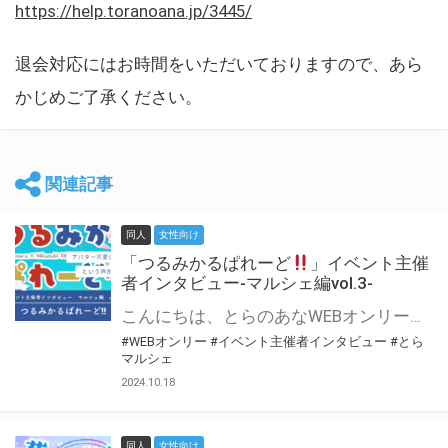
https://help.toranoana.jp/3445/
退会対応にはお時間をいただいておりますので、あら
かじめご了承ください。
関連記事
同人
女性向け
「つるみかるぱれーど
」イベント主催
者インタビュー-マルシェ編vol.3-
こんにちは、とらのあなWEBオンリー運営スタッフです。 新たにお届けする、イベント主催者インタビュー-マルシェ編-は、 とらのあなWEBオンリー「マルシェ」をご利用した主催様に 「マルシェ」を使って開催した感想や心がけをお聞きする企画です。 今回は、WEBオンリー初開催「つるみかるぱれーど
#WEBオンリー
#イベント主催者インタビュー
#とら
マルシェ
2024.10.18
同人
女性向け